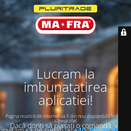
Lucram la
imbunatatirea
aplicatiei!
Pagina noastră de internet va fi din nou disponibilă în doar
câteva zile!
Dacă doriți să plasați o comandă, vă
invităm să ne sunați la:
+40 744 64 94 13