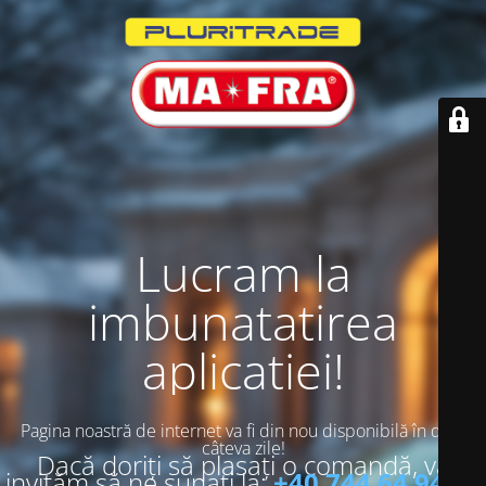
Lucram la
imbunatatirea
aplicatiei!
Pagina noastră de internet va fi din nou disponibilă în doar
câteva zile!
Dacă doriți să plasați o comandă, vă
invităm să ne sunați la:
+40 744 64 94 13