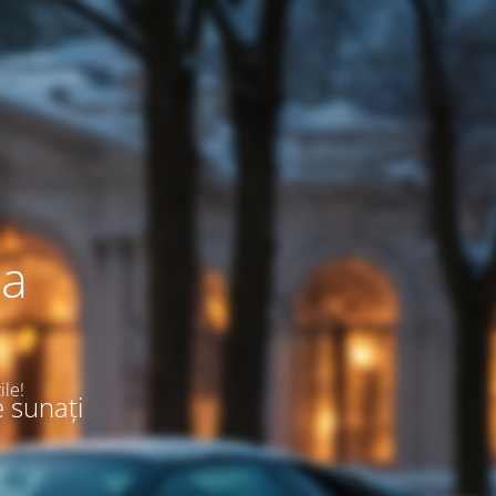
ea
ile!
e sunați