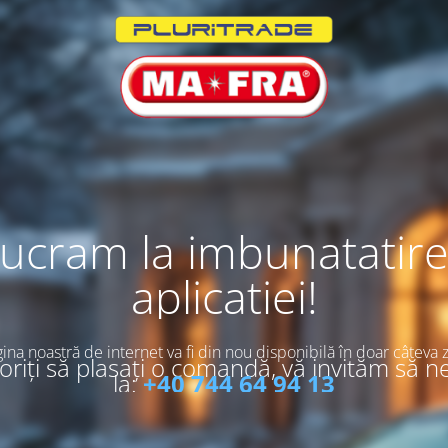
ucram la imbunatatir
aplicatiei!
ina noastră de internet va fi din nou disponibilă în doar câteva z
riți să plasați o comandă, vă invităm să n
la:
+40 744 64 94 13