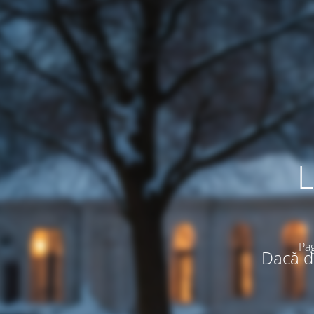
L
Pag
Dacă do