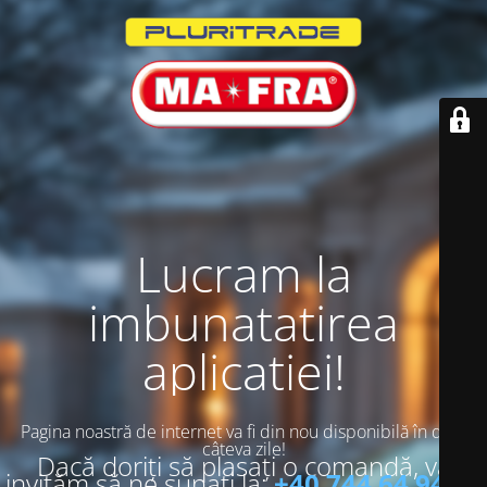
Lucram la
imbunatatirea
aplicatiei!
Pagina noastră de internet va fi din nou disponibilă în doar
câteva zile!
Dacă doriți să plasați o comandă, vă
invităm să ne sunați la:
+40 744 64 94 13