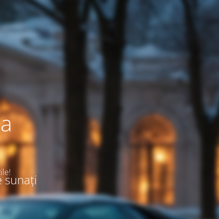
ea
ile!
e sunați