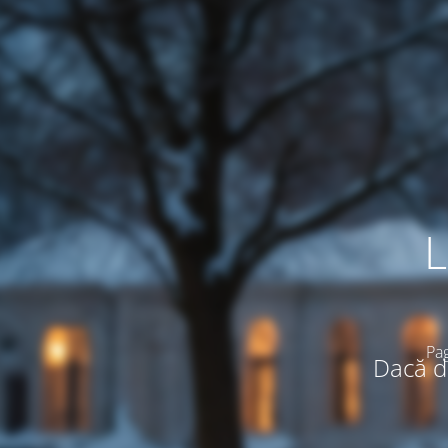
L
Pag
Dacă do