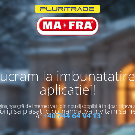
ucram la imbunatatir
aplicatiei!
ina noastră de internet va fi din nou disponibilă în doar câteva z
riți să plasați o comandă, vă invităm să n
la:
+40 744 64 94 13