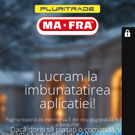
Lucram la
imbunatatirea
aplicatiei!
Pagina noastră de internet va fi din nou disponibilă în doar
câteva zile!
Dacă doriți să plasați o comandă, vă
invităm să ne sunați la:
+40 744 64 94 13