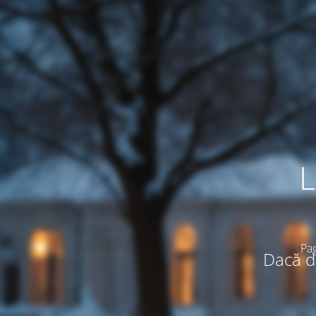
L
Pag
Dacă do