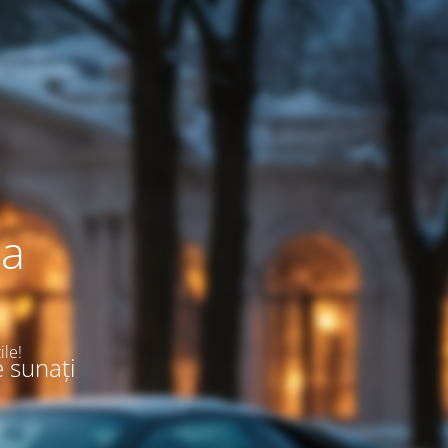
ea
ile!
e sunați