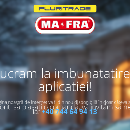
ucram la imbunatatir
aplicatiei!
ina noastră de internet va fi din nou disponibilă în doar câteva z
riți să plasați o comandă, vă invităm să n
la:
+40 744 64 94 13