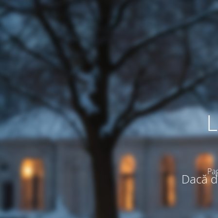
L
Pag
Dacă do