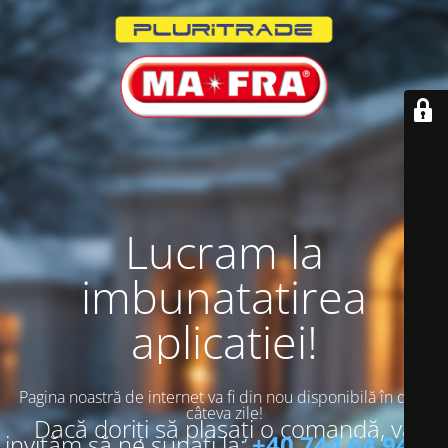
Lucram la
imbunatatirea
aplicatiei!
Pagina noastră de internet va fi din nou disponibilă în doar
câteva zile!
Dacă doriți să plasați o comandă, vă
invităm să ne sunați la:
+40 744 64 94 13