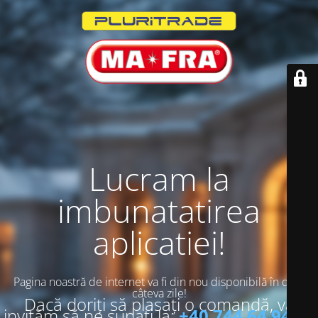
Lucram la
imbunatatirea
aplicatiei!
Pagina noastră de internet va fi din nou disponibilă în doar
câteva zile!
Dacă doriți să plasați o comandă, vă
invităm să ne sunați la:
+40 744 64 94 13