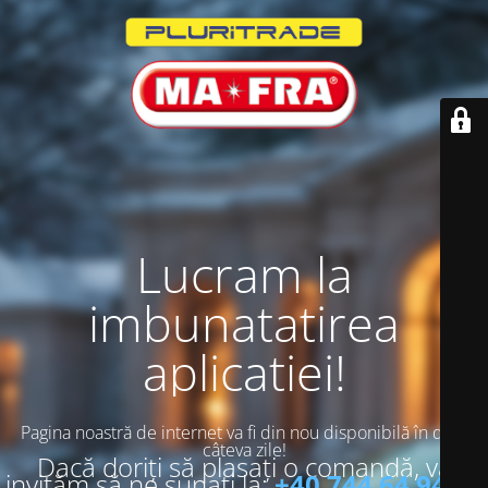
Lucram la
imbunatatirea
aplicatiei!
Pagina noastră de internet va fi din nou disponibilă în doar
câteva zile!
Dacă doriți să plasați o comandă, vă
invităm să ne sunați la:
+40 744 64 94 13