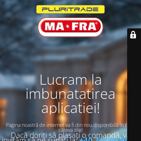
Lucram la
imbunatatirea
aplicatiei!
Pagina noastră de internet va fi din nou disponibilă în doar
câteva zile!
Dacă doriți să plasați o comandă, vă
invităm să ne sunați la:
+40 744 64 94 13