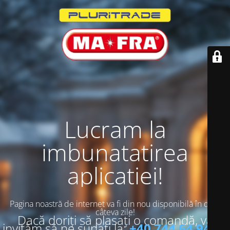
Lucram la
imbunatatirea
aplicatiei!
Pagina noastră de internet va fi din nou disponibilă în doar
câteva zile!
Dacă doriți să plasați o comandă, vă
invităm să ne sunați la:
+40 744 64 94 13