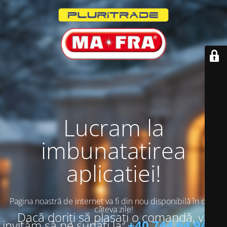
Lucram la
imbunatatirea
aplicatiei!
Pagina noastră de internet va fi din nou disponibilă în doar
câteva zile!
Dacă doriți să plasați o comandă, vă
invităm să ne sunați la:
+40 744 64 94 13