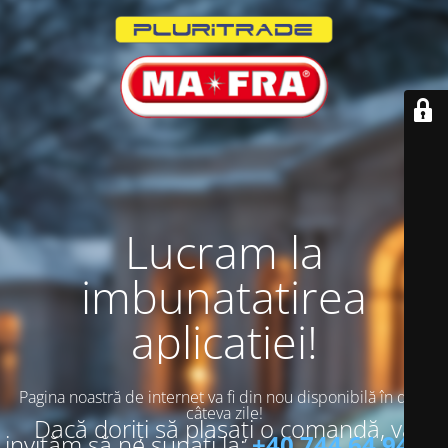
Lucram la
imbunatatirea
aplicatiei!
Pagina noastră de internet va fi din nou disponibilă în doar
câteva zile!
Dacă doriți să plasați o comandă, vă
invităm să ne sunați la:
+40 744 64 94 13