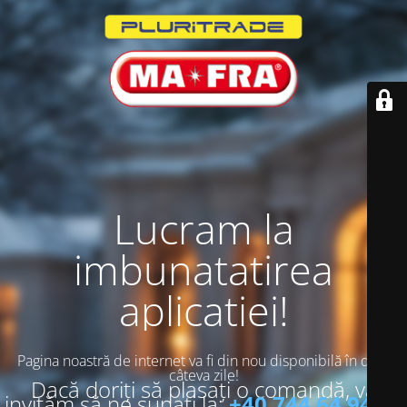
Lucram la
imbunatatirea
aplicatiei!
Pagina noastră de internet va fi din nou disponibilă în doar
câteva zile!
Dacă doriți să plasați o comandă, vă
invităm să ne sunați la:
+40 744 64 94 13