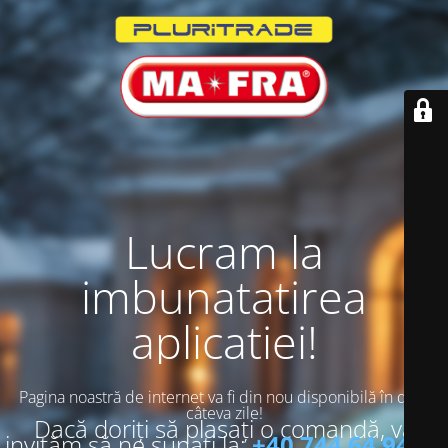
Lucram la
imbunatatirea
aplicatiei!
Pagina noastră de internet va fi din nou disponibilă în doar
câteva zile!
Dacă doriți să plasați o comandă, vă
invităm să ne sunați la:
+40 744 64 94 13