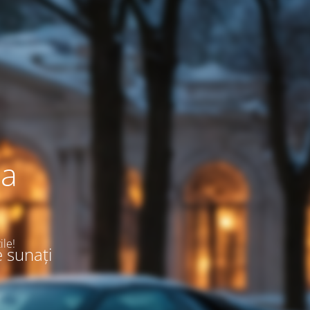
ea
ile!
e sunați