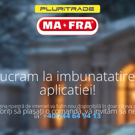
ucram la imbunatatir
aplicatiei!
ina noastră de internet va fi din nou disponibilă în doar câteva z
riți să plasați o comandă, vă invităm să n
la:
+40 744 64 94 13