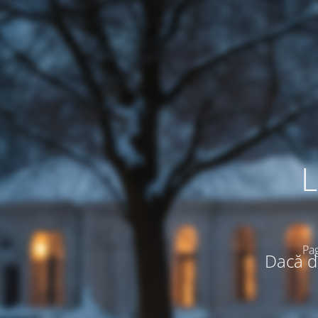
L
Pag
Dacă do