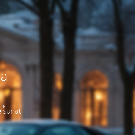
ea
ile!
e sunați