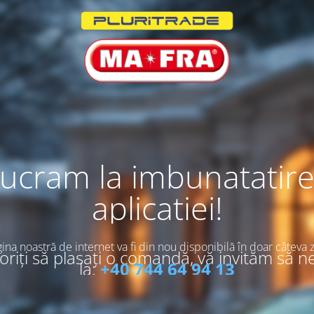
ucram la imbunatatir
aplicatiei!
ina noastră de internet va fi din nou disponibilă în doar câteva z
riți să plasați o comandă, vă invităm să n
la:
+40 744 64 94 13