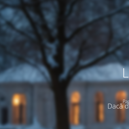
L
Pag
Dacă do