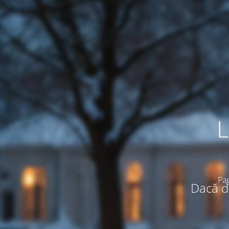
L
Pag
Dacă do