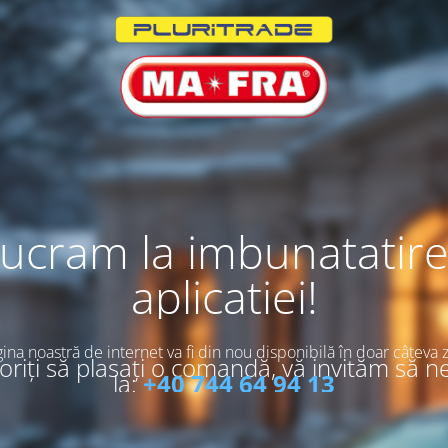
ucram la imbunatatir
aplicatiei!
ina noastră de internet va fi din nou disponibilă în doar câteva z
riți să plasați o comandă, vă invităm să n
la:
+40 744 64 94 13