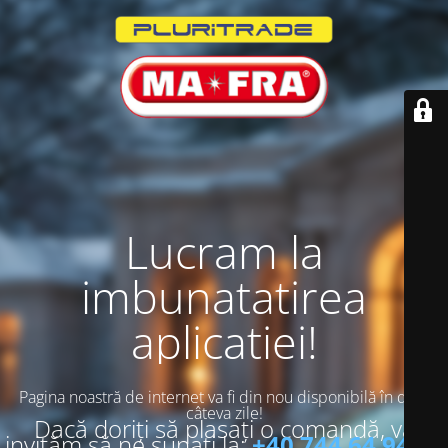
Lucram la
imbunatatirea
aplicatiei!
Pagina noastră de internet va fi din nou disponibilă în doar
câteva zile!
Dacă doriți să plasați o comandă, vă
invităm să ne sunați la:
+40 744 64 94 13