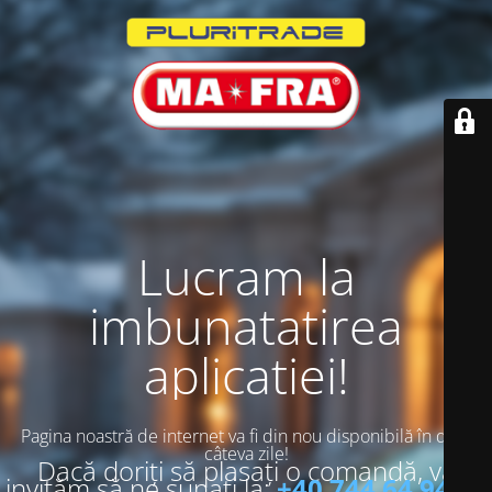
Lucram la
imbunatatirea
aplicatiei!
Pagina noastră de internet va fi din nou disponibilă în doar
câteva zile!
Dacă doriți să plasați o comandă, vă
invităm să ne sunați la:
+40 744 64 94 13