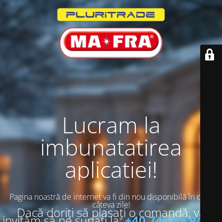
Lucram la
imbunatatirea
aplicatiei!
Pagina noastră de internet va fi din nou disponibilă în doar
câteva zile!
Dacă doriți să plasați o comandă, vă
invităm să ne sunați la:
+40 744 64 94 13