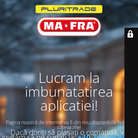
Lucram la
imbunatatirea
aplicatiei!
Pagina noastră de internet va fi din nou disponibilă în doar
câteva zile!
Dacă doriți să plasați o comandă, vă
invităm să ne sunați la:
+40 744 64 94 13