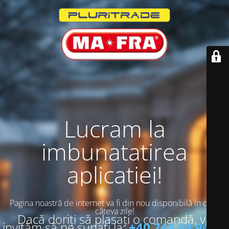
Lucram la
imbunatatirea
aplicatiei!
Pagina noastră de internet va fi din nou disponibilă în doar
câteva zile!
Dacă doriți să plasați o comandă, vă
invităm să ne sunați la:
+40 744 64 94 13