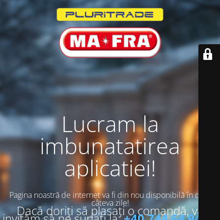
Lucram la
imbunatatirea
aplicatiei!
Pagina noastră de internet va fi din nou disponibilă în doar
câteva zile!
Dacă doriți să plasați o comandă, vă
invităm să ne sunați la:
+40 744 64 94 13