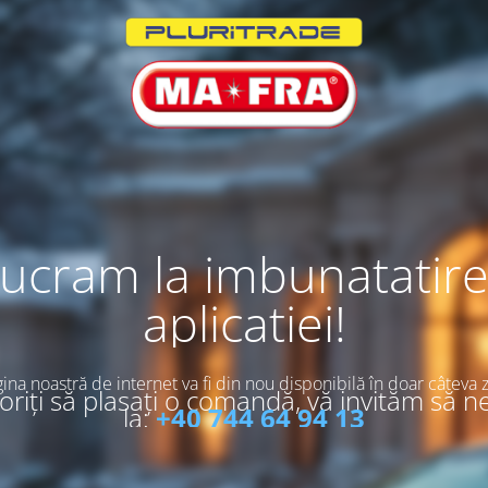
ucram la imbunatatir
aplicatiei!
ina noastră de internet va fi din nou disponibilă în doar câteva z
riți să plasați o comandă, vă invităm să n
la:
+40 744 64 94 13