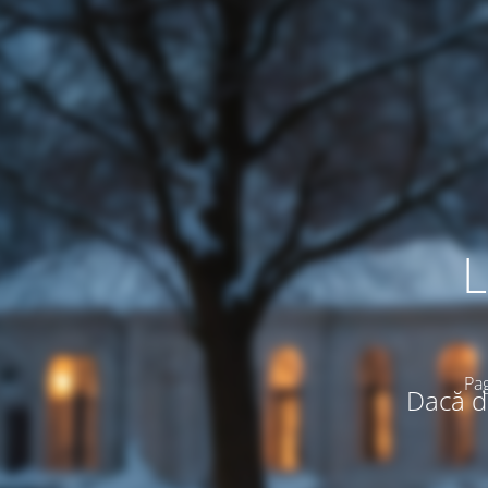
L
Pag
Dacă do