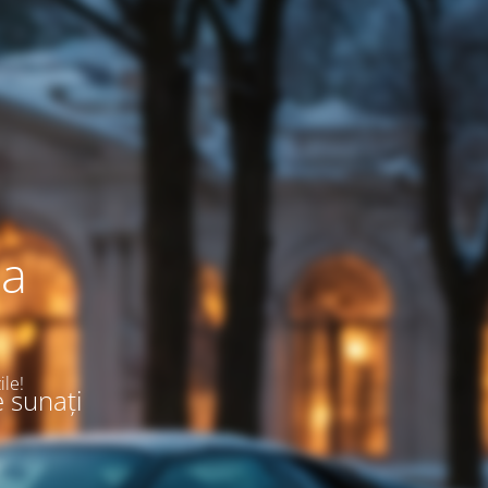
ea
ile!
e sunați