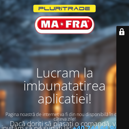
Lucram la
imbunatatirea
aplicatiei!
Pagina noastră de internet va fi din nou disponibilă în doar
câteva zile!
Dacă doriți să plasați o comandă, vă
invităm să ne sunați la:
+40 744 64 94 13