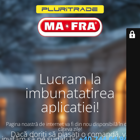
Lucram la
imbunatatirea
aplicatiei!
Pagina noastră de internet va fi din nou disponibilă în doar
câteva zile!
Dacă doriți să plasați o comandă, vă
invităm să ne sunați la:
+40 744 64 94 13