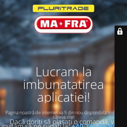
Lucram la
imbunatatirea
aplicatiei!
Pagina noastră de internet va fi din nou disponibilă în doar
câteva zile!
Dacă doriți să plasați o comandă, vă
invităm să ne sunați la:
+40 744 64 94 13