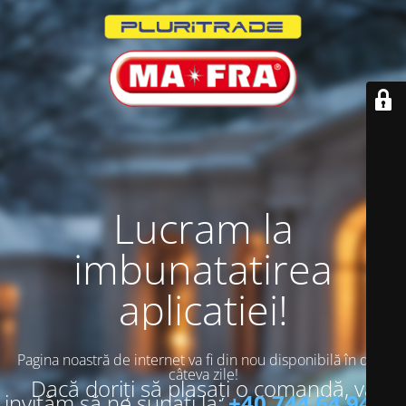
Lucram la
imbunatatirea
aplicatiei!
Pagina noastră de internet va fi din nou disponibilă în doar
câteva zile!
Dacă doriți să plasați o comandă, vă
invităm să ne sunați la:
+40 744 64 94 13