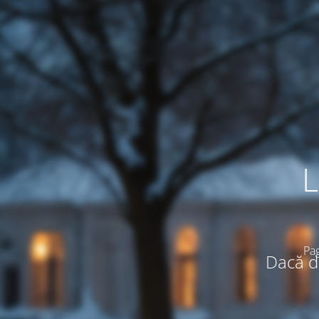
L
Pag
Dacă do