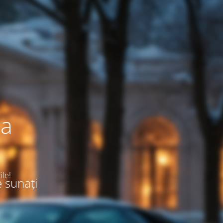
ea
ile!
e sunați